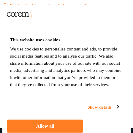
Förslag återköp och överlåtelse egna aktier
Styrelsens förslag vinstandelsstiftelse
Revisorernas yttrande över styrelsens motiverade yttrande
Revisorsyttrande ersättning till ledande befattningshavare
This website uses cookies
We use cookies to personalise content and ads, to provide
Styrelsens motiverade yttrande avseende återköp egna aktier
social media features and to analyse our traffic. We also
Föreslagen ny bolagsordning efter uppdelning av aktier
share information about your use of our site with our social
media, advertising and analytics partners who may combine
Punkt 16 – Uppdelning av aktier
it with other information that you’ve provided to them or
Styrelsens redovisning av ersättningsutskottets utvärdering
that they’ve collected from your use of their services.
Protokoll årsstämma 2011
Show details
Pressmeddelande
Allow all