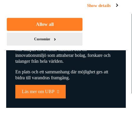
Show details
Allow all
Uppsala Business Park, Uppsala
Home of
Life-Changing
Solutions.
Customize
Här skapas en levande stadsdel och en
innovationsmiljö som attraherar bolag, forskare och
talanger från hela världen.
En plats och ett sammanhang där möjlighet ges att
bidra till varandras framgång.
Läs mer om UBP